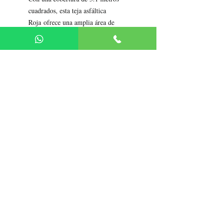
cuadrados, esta teja asfáltica
Roja ofrece una amplia área de
protección contra la lluvia, el
viento y otros factores ambientales.
Su diseño resistente y duradero
garantiza una larga vida útil y un
rendimiento excepcional en todo
tipo de condiciones climáticas.
Política de Devolución