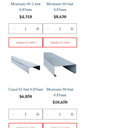
Montante 60 2.4mt
Montante 60 6mt
0.85mm
0.85mm
Precio
Precio
$4.310
$8.630
Agregar al carrito
Agregar al carrito
Canal 62 6mt 0.85mm
Montante 90 6mt
0.85mm
Precio
$6.850
Precio
$10.650
Agregar al carrito
Agregar al carrito