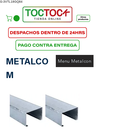
G-3VTL18GQ84
METALCO
Menu Metalcon
M