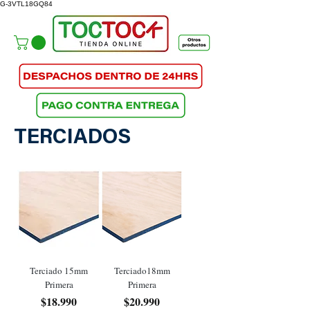
G-3VTL18GQ84
TERCIADOS
Terciado 15mm
Terciado18mm
Primera
Primera
Precio
Precio
$18.990
$20.990